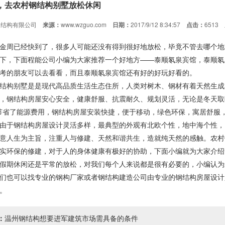
，去农村钢结构别墅放松休闲
钢结构有限公司
来源：
www.wzguo.com
日期：
2017/9/12 8:34:57
点击：
6513
金周已经快到了，很多人可能还没有得到很好地放松，毕竟不管去哪个地
下，下面程能公司小编为大家推荐一个好地方——泰顺氡泉宾馆，泰顺氡
考的朋友可以去看看，而且泰顺氡泉宾馆还有好的好玩好看的。
结构别墅是是现代高品质生活生态住所，人类对树木、钢材有着天然生成
，钢结构房屋安心安全，健康舒服、抗震耐久、规划灵活，无论是冬天取
节省了能源费用，钢结构房屋安装快捷，便于移动，绿色环保，寓居舒服
由于钢结构房屋设计灵活多样，最典型的外观有北欧个性，地中海个性，
意人生为主旨，注重人与修建、天然和谐共生，造就纯天然的感触。农村
实环保的修建，对于人的身体健康有极好的协助，下面小编就为大家介绍
假期休闲还是平常的放松，对我们每个人来说都是很有必要的，小编认为
们也可以找专业的钢构厂家或者钢结构建造公司由专业的钢结构房屋设计
。
：
温州钢结构想要进军建筑市场需具备的条件