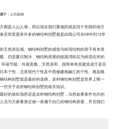
属于：
公司新闻
方都是人山人海，所以现在我们要做的就是找个安静的地方
泉宾馆里面有许多的钢结构别墅都是由我公司在
08
年到
12
年
的天然亲近感。钢结构别墅的感觉与砖混结构的房子有本质
暖，仍是夏日制冷，钢结构房屋的能源消耗仅为砖混住所的
，环保节能，外观美雅，天然亲和，很简单将其建造成千姿百
日本个性，北美现代个性及中西修建相融汇的个性。规划规
钢结构别墅就是最好的选择。农村钢结构别墅是世界上唯一
一些关于农村钢结构别墅的相关知识。
最好的放松场所还是农村钢结构别墅，当然如果条件允许的
人员为大家量身定做一座属于自己的钢结构房屋，开启我们