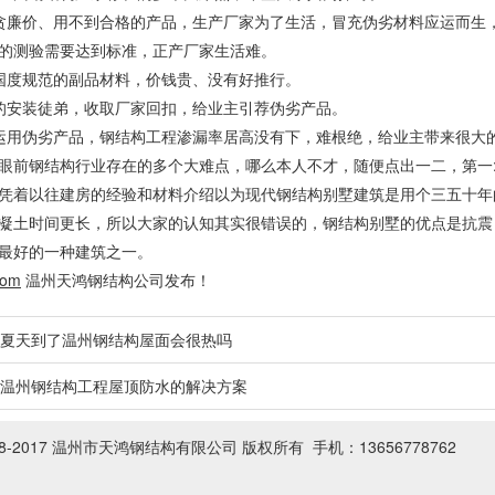
贪廉价、用不到合格的产品，生产厂家为了生活，冒充伪劣材料应运而生
的测验需要达到标准，正产厂家生活难。
国度规范的副品材料，价钱贵、没有好推行。
的安装徒弟，收取厂家回扣，给业主引荐伪劣产品。
运用伪劣产品，钢结构工程渗漏率居高没有下，难根绝，给业主带来很大
眼前钢结构行业存在的多个大难点，哪么本人不才，随便点出一二，第一
凭着以往建房的经验和材料介绍以为现代钢结构别墅建筑是用个三五十年
凝土时间更长，所以大家的认知其实很错误的，钢结构别墅的优点是抗震
最好的一种建筑之一。
com
温州天鸿钢结构公司发布！
夏天到了温州钢结构屋面会很热吗
温州钢结构工程屋顶防水的解决方案
08-2017 温州市天鸿钢结构有限公司
版权所有 手机：13656778762